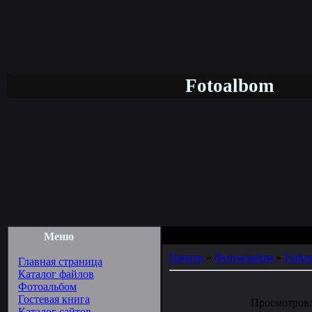
Fotoalbom
Меню
Начало
»
Фотоальбом
»
Parko
Главная страница
Каталог файлов
Фотоальбом
Гостевая книга
Просмотров: 
Каталог сайтов