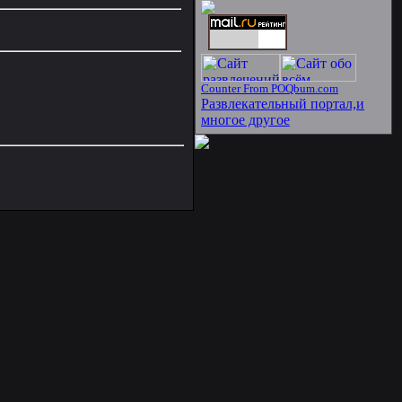
Counter From POQbum.com
Развлекательный портал,и
многое другое