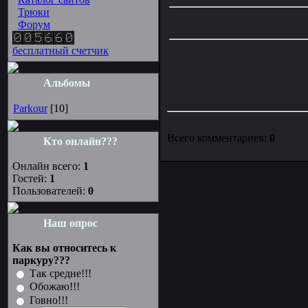
Трюки
Форум
бесплатный счетчик
Альбомы
Parkour
[10]
Всего комментариев:
0
Кто онлайн???
Онлайн всего:
1
Гостей:
1
Пользователей:
0
Наш опрос
Как вы относитесь к
паркуру???
Так средне!!!
Обожаю!!!
Говно!!!