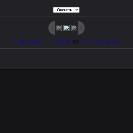
« Предыдущая
|
1
2
3
4
5
6
7
[
8
]
9
10
|
Следующая »